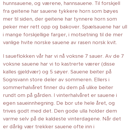
hunnsauene, og værene, hannsauene. Til forskjell
fra geitene har sauene tykkere horn som bøyes
mer til siden, der geitene har tynnere horn som
peker mer rett opp og bakover. Spælsauene har ull
i mange forskjellige farger, i motsetning til de mer
vanlige hvite norske sauene av rasen norsk kvit.
I saueflokken vår har vi nå voksne 7 sauer. Av de 7
voksne sauene har vi to kastrerte værer (disse
kalles gjeldvær) og 5 søyer. Sauene beiter på
Sognsvann store deler av sommeren. Ellers i
sommerhalvåret finner du dem på ulike beiter
rundt om på gården. I vinterhalvåret er sauene i
egen saueinnhegning. De bor ute hele året, og
trives godt med det. Den gode ulla holder dem
varme selv på de kaldeste vinterdagene. Når det
er dårlig vær trekker sauene ofte inn i