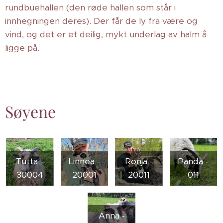
rundbuehallen (den røde hallen som står i
innhegningen deres). Der får de ly fra være og
vind, og det er et deilig, mykt underlag av halm å
ligge på.
Søyene
Tutta -
Linnea -
Ronja -
Panda -
30004
20001
20011
011
Anna -