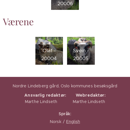
20006
Værene
Olaf -
Svein -
20004
20005
Nordre Lindeberg gård, Oslo kommunes besøksgård
Ansvarlig redaktør:
Webredaktør:
Marthe Lindseth Marthe Lindseth
Språk
Norsk
English