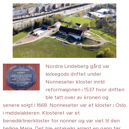
Nordre Lindeberg gård var
kirkegods driftet under
Nonneseter kloster inntil
reformasjonen i 1537 hvor driften
ble tatt over av kronen og
senere solgt i 1668. Nonneseter var et kloster i Oslo
i middelalderen. Klosteret var et
benediktinerkloster for nonner og var viet til den
hellige Maria. Det ble antakelig anlagt en gang før