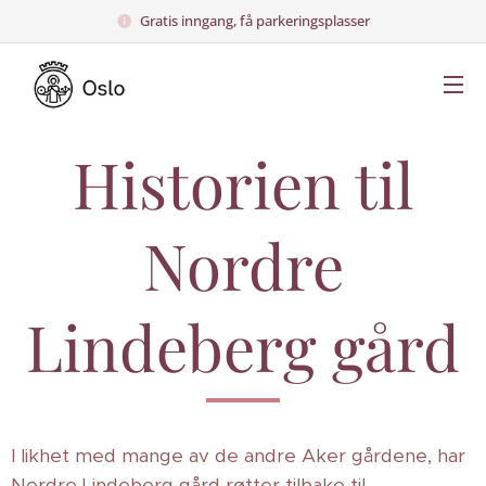
Gratis inngang, få parkeringsplasser
Historien til
Nordre
Lindeberg gård
I likhet med mange av de andre Aker gårdene, har
Nordre Lindeberg gård røtter tilbake til