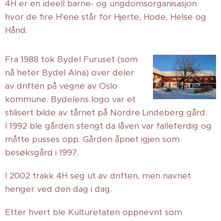
4H er en ideell barne- og ungdomsorganisasjon
hvor de fire H'ene står for Hjerte, Hode, Helse og
Hånd.
Fra 1988 tok Bydel Furuset (som
nå heter Bydel Alna) over deler
av driften på vegne av Oslo
kommune. Bydelens logo var et
stilisert bilde av tårnet på Nordre Lindeberg gård.
I 1992 ble gården stengt da låven var falleferdig og
måtte pusses opp. Gården åpnet igjen som
besøksgård i 1997.
I 2002 trakk 4H seg ut av driften, men navnet
henger ved den dag i dag.
Etter hvert ble Kulturetaten oppnevnt som