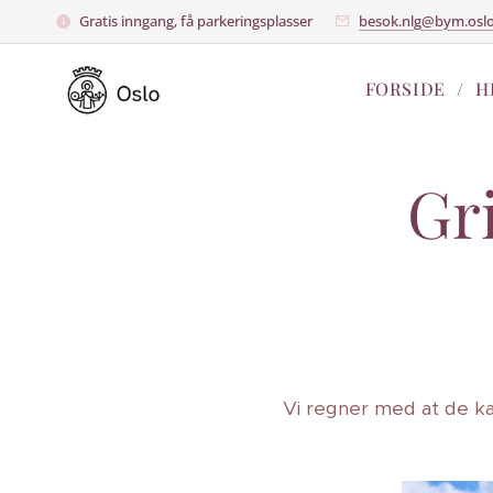
Gratis inngang, få parkeringsplasser
besok.nlg@bym.osl
FORSIDE
H
Gr
Vi regner med at de kan