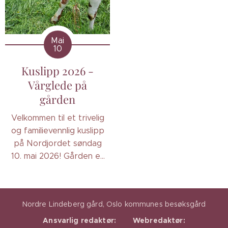
Mai
10
Kuslipp 2026 -
Vårglede på
gården
Velkommen til et trivelig
og familievennlig kuslipp
på Nordjordet søndag
10. mai 2026! Gården er
åpen for alle som vil
oppleve ekte
vårstemning, glade kyr
Nordre Lindeberg gård, Oslo kommunes besøksgård
og hyggelig landliv på
nært hold.
Ansvarlig redaktør:
Webredaktør: