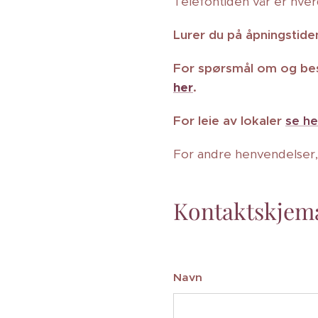
Telefontiden vår er hverd
Lurer du på åpningstid
For spørsmål om og bes
her
.
For leie av lokaler
se he
For andre henvendelser,
Kontaktskjem
Navn