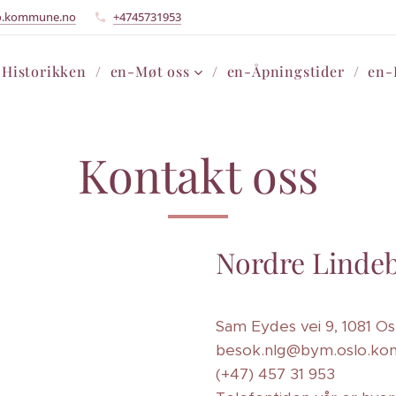
o.kommune.no
+4745731953
-Historikken
en-Møt oss
en-Åpningstider
en-
Kontakt oss
Nordre Lindeb
Sam Eydes vei 9, 1081 Os
besok.nlg@bym.oslo.k
(+47) 457 31 953