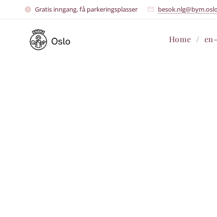
Gratis inngang, få parkeringsplasser
besok.nlg@bym.osl
Home
en