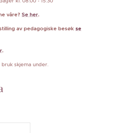
ager kl. 08:00 - 15:30
ene våre?
Se her
.
tilling av pedagogiske besøk
se
r
.
 bruk skjema under.
a