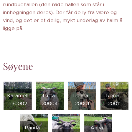
rundbuehallen (den røde hallen som står i
innhegningen deres). Der får de ly fra være og
vind, og det er et deilig, mykt underlag av halm å
ligge på.
Søyene
Karamell
Tutta -
Linnea -
Ronja -
- 30002
30004
20001
20011
Panda -
Anna -