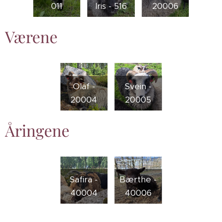
011
Iris - 516
20006
Værene
Olaf -
Svein -
20004
20005
Åringene
Safira -
Bærthe -
40004
40006