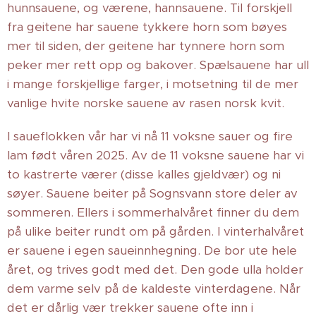
hunnsauene, og værene, hannsauene. Til forskjell
fra geitene har sauene tykkere horn som bøyes
mer til siden, der geitene har tynnere horn som
peker mer rett opp og bakover. Spælsauene har ull
i mange forskjellige farger, i motsetning til de mer
vanlige hvite norske sauene av rasen norsk kvit.
I saueflokken vår har vi nå 11 voksne sauer og fire
lam født våren 2025. Av de 11 voksne sauene har vi
to kastrerte værer (disse kalles gjeldvær) og ni
søyer. Sauene beiter på Sognsvann store deler av
sommeren. Ellers i sommerhalvåret finner du dem
på ulike beiter rundt om på gården. I vinterhalvåret
er sauene i egen saueinnhegning. De bor ute hele
året, og trives godt med det. Den gode ulla holder
dem varme selv på de kaldeste vinterdagene. Når
det er dårlig vær trekker sauene ofte inn i