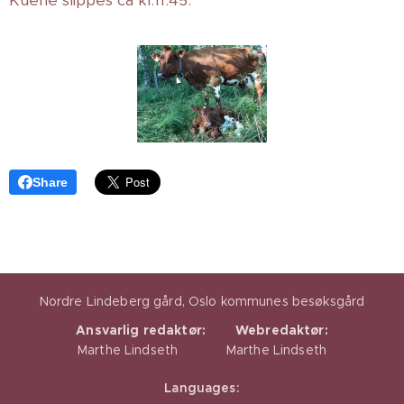
Kuene slippes ca kl.11:45.
Share
Nordre Lindeberg gård, Oslo kommunes besøksgård
Ansvarlig redaktør:
Webredaktør:
Marthe Lindseth Marthe Lindseth
Languages