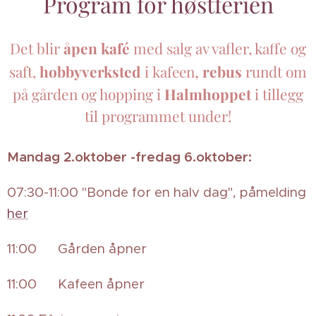
Program for høstferien
Det blir
åpen kafé
med salg av vafler, kaffe og
,
saft,
hobbyverksted
i
rebus
rundt om
kafeen
på gården og hopping i
Halmhoppet
i tillegg
til programmet under!
Mandag 2.oktober -fredag 6.oktober:
07:30-11:00 "Bonde for en halv dag", påmelding
her
11:00 Gården åpner 🏡
11:00 Kafeen åpner 🧇