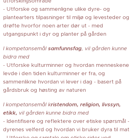
utforskingsområde
- Utforske og sammenligne ulike dyre- og
plantearters tilpasninger til miljø og levesteder og
drøfte hvorfor noen arter dør ut - med
utgangspunkt i dyr og planter på gården
I kompetansemål
samfunnsfag
, vil gården kunne
bidra med
- Utforske kulturminner og hvordan menneskene
levde i den tiden kulturminner er fra, og
sammenlikne hvordan vi lever i dag - basert på
gårdsbruk og høsting av naturen
I kompetansemål k
ristendom, religion, livssyn,
etikk,
vil gården kunne bidra med
- Identifisere og reflektere over etiske spørsmål -
dyrenes velferd og hvordan vi bruker dyra til mat
- Utforske og samtale om etiske sider ved