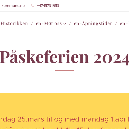
o.kommune.no
+4745731953
-Historikken
en-Møt oss
en-Åpningstider
en-
Påskeferien 202
ndag 25.mars til og med mandag 1.april,