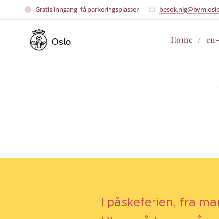
Gratis inngang, få parkeringsplasser
besok.nlg@bym.osl
Home
en
I påskeferien, fra ma