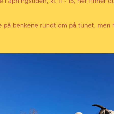
 åpningstiden, kl. 11 - 15, her finner d
e på benkene rundt om på tunet, men h