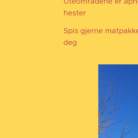
Uteområdene er åpne i
hester 🐎🐐🐄
Spis gjerne matpakk
deg 🌞