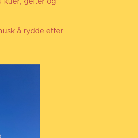
u kuer, geiter og
usk å rydde etter